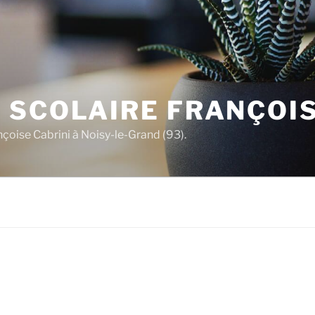
 SCOLAIRE FRANÇOIS
nçoise Cabrini à Noisy-le-Grand (93).