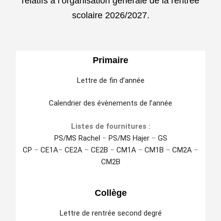
relatifs à l’organisation générale de la rentrée
scolaire 2026/2027.
Primaire
Lettre de fin d’année
Calendrier des évènements de l’année
Listes de fournitures :
PS/MS Rachel
–
PS/MS Hajer
–
GS
CP
–
CE1A
–
CE2A
–
CE2B
–
CM1A
–
CM1B
–
CM2A
–
CM2B
Collège
Lettre de rentrée second degré